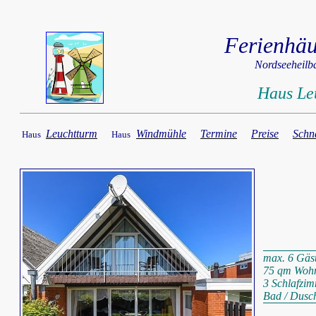
Ferienhä
Nordseeheilb
Haus Le
Leuchtturm
Windmühle
Termine
Preise
Schn
Haus
Haus
max. 6 Gäs
75 qm Wohn
3 Schlafzi
Bad / Dusc