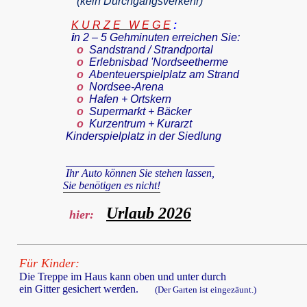
(kein Durchgangsverkehr)
K U R Z E W E G E
:
i
n
2 – 5 Gehminuten erreichen Sie:
o
Sandstrand / Strandportal
o
Erlebnisbad 'Nordseetherme
o
Abenteuerspielplatz am Strand
o
Nordsee-Arena
o
Hafen + Ortskern
o
Supermarkt + Bäcker
o
Kurzentrum + Kurarzt
Kinderspielplatz in der Siedlung
Ihr Auto können Sie stehen lassen,
Sie benötigen es nicht!
Urlaub 2026
hier:
Für Kinder:
Die Treppe im Haus kann oben und unter durch
ein Gitter gesichert werden.
(Der Garten ist eingezäunt.)